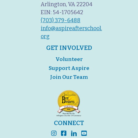
Arlington, VA 22204
EIN: 54-1705642
(703) 379-6488
info@aspireafterschool.
org
GET INVOLVED
Volunteer
Support Aspire
Join Our Team
CONNECT
instagram
facebook
linkedin
youtube